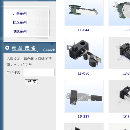
开关系列
插座系列
LF-044
LF-0
电线系列
温馨提示：请勿输入特殊字符
如：－ 、/ * # @
产品搜索：
LF-050
LF-3
LF-337
LF-3