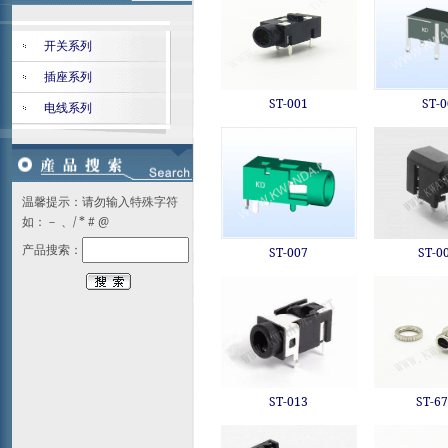
开关系列
插座系列
ST-001
ST-0
电线系列
温馨提示：请勿输入特殊字符
如：－ 、/ * # @
产品搜索：
ST-007
ST-0
ST-013
ST-67